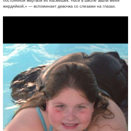
постоянной жертвой их насмешек. «Все в школе звали меня
жирдяйкой,» — вспоминает девочка со слезами на глазах.