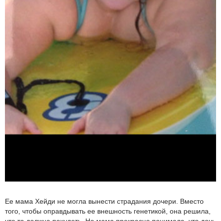
Ее мама Хейди не могла вынести страдания дочери. Вместо
того, чтобы оправдывать ее внешность генетикой, она решила,
что та должна похудеть. Но мама прекрасно понимала, что дочь