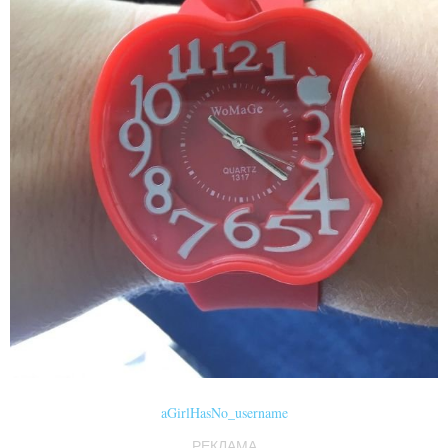
aGirlHasNo_username
РЕКЛАМА