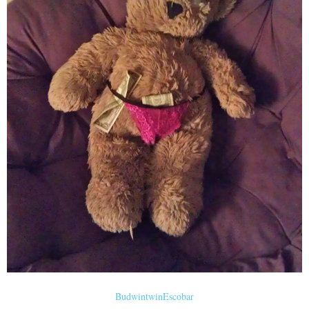
BudwintwinEscobar