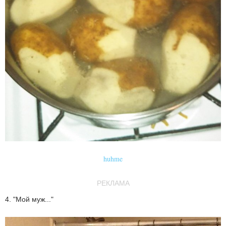
huhme
РЕКЛАМА
4. "Мой муж..."