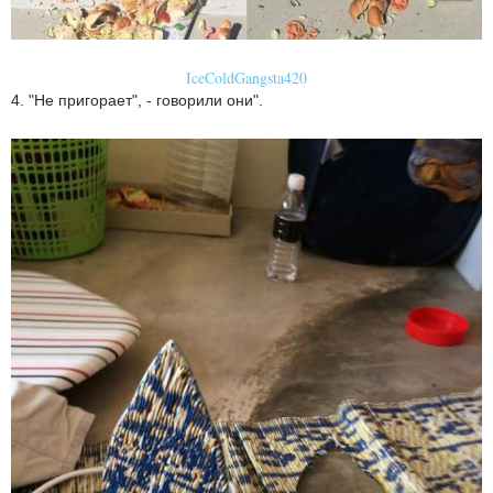
IceColdGangsta420
4. "Не пригорает", - говорили они".