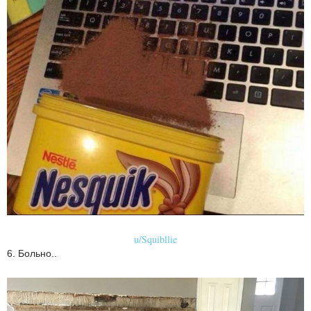
u/Squibllie
6. Больно..