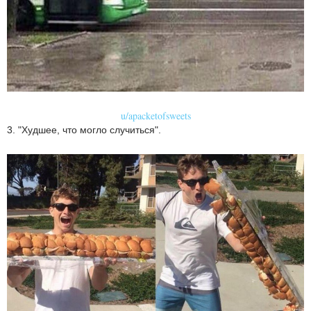
u/apacketofsweets
3. "Худшее, что могло случиться".