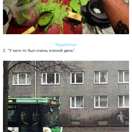
Haganblount
2. "У кого-то был очень плохой день".