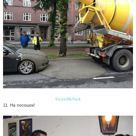
SuckieMcSuck
11. На посошок!