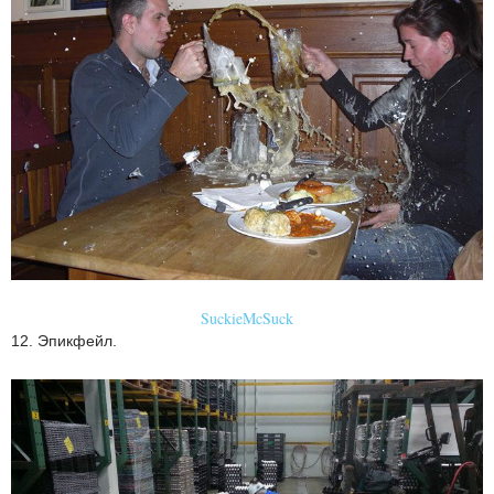
SuckieMcSuck
12. Эпикфейл.