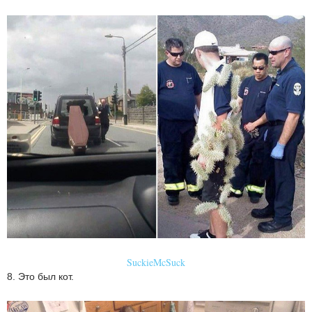
SuckieMcSuck
8. Это был кот.