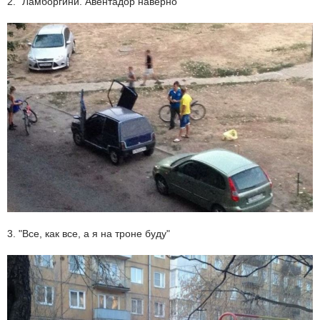
2. "Ламборгини. Авентадор наверно"
3. "Все, как все, а я на троне буду"