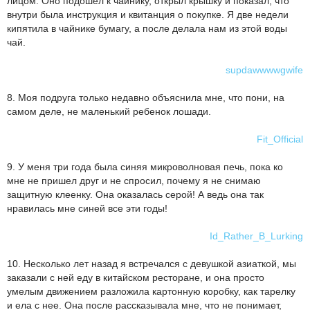
лицом. Оно подошел к чайнику, открыл крышку и показал, что
внутри была инструкция и квитанция о покупке. Я две недели
кипятила в чайнике бумагу, а после делала нам из этой воды
чай.
supdawwwwgwife
8. Моя подруга только недавно объяснила мне, что пони, на
самом деле, не маленький ребенок лошади.
Fit_Official
9. У меня три года была синяя микроволновая печь, пока ко
мне не пришел друг и не спросил, почему я не снимаю
защитную клеенку. Она оказалась серой! А ведь она так
нравилась мне синей все эти годы!
Id_Rather_B_Lurking
10. Несколько лет назад я встречался с девушкой азиаткой, мы
заказали с ней еду в китайском ресторане, и она просто
умелым движением разложила картонную коробку, как тарелку
и ела с нее. Она после рассказывала мне, что не понимает,