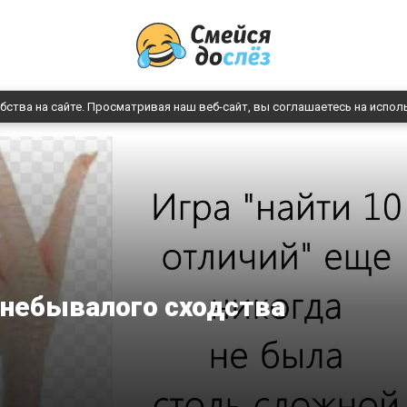
бства на сайте. Просматривая наш веб-сайт, вы соглашаетесь на испол
 небывалого сходства