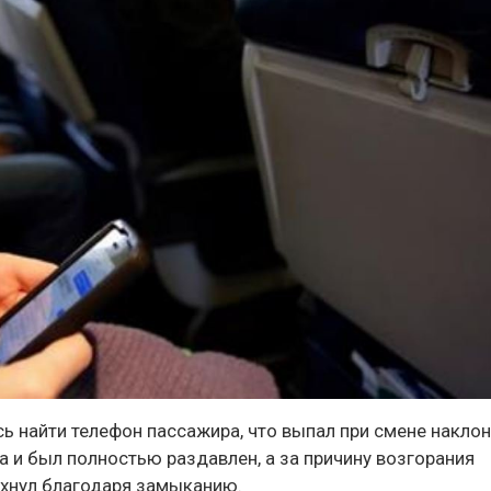
ь найти телефон пассажира, что выпал при смене накло
а и был полностью раздавлен, а за причину возгорания
ыхнул благодаря замыканию.