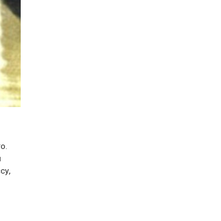
о.
и
су,