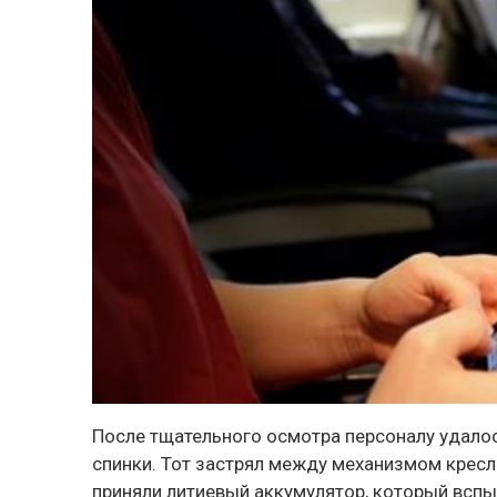
После тщательного осмотра персоналу удалос
спинки. Тот застрял между механизмом кресл
приняли литиевый аккумулятор, который всп