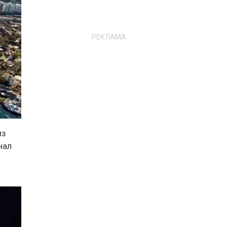
РЕКЛАМА
из
нал
о