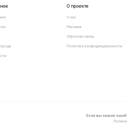
сное
О проекте
мки
О нас
олы
Реклама
Обратная связь
города
Политика конфиденциальности
ости
Если вы нашли ошибк
Полное 