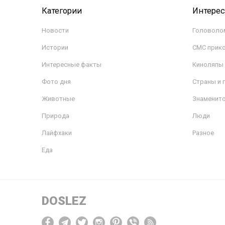
Категории
Интере
Новости
Головоло
Истории
СМС прик
Интересные факты
Киноляпы
Фото дня
Страны и 
Животные
Знаменит
Природа
Люди
Лайфхаки
Разное
Еда
DOSLEZ