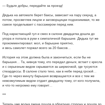
— Будьте добры, передайте за проезд!
Дядька на автомате берет баксы, зависает на пару секунд, а
потом, просветлев лицом и заговорщицки подхихикивая, то же
самое проделывает с пассажиром перед ним.
Под нарастающий гул и смех в салоне двадцатка дошла до
упора и попала в руки к симпатичной барышне. Дядька тут же
прокомментировал: мол, и барышне приятно,
и весь самолет поржал всего за 20 баксов…
История на этом должна была и закончиться, если бы не
барышня… Та, кивнув тому, кто передал деньги, встает с кресла
и с серьезным видом скрывается за ширмочкой, где тусуются
стюардессы. В салоне стало тихо, как в небе перед грозой…
Где-то через минуту барышня возвращается и все с тем же
невозмутимым видом отдает двадцатку тому, от кого получила,
и что-то негромко ему говорит…
***
Теперь уже волна ржача пошла в обратную сторону и дошла до