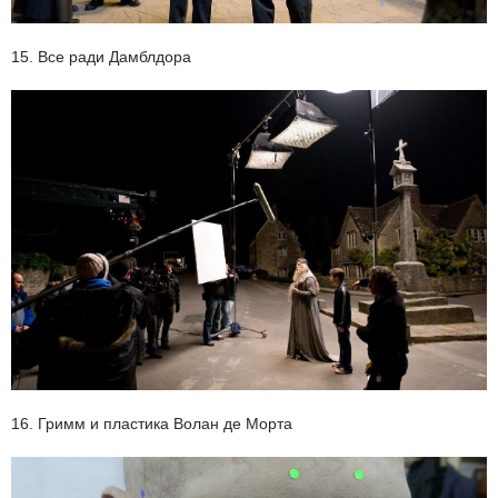
15. Все ради Дамблдора
16. Гримм и пластика Волан де Морта