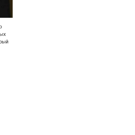
о
ных
орый