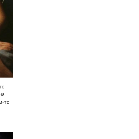
то
на
м-то