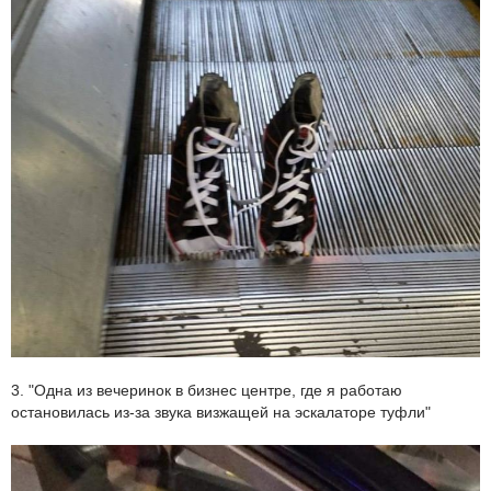
3. "Одна из вечеринок в бизнес центре, где я работаю
остановилась из-за звука визжащей на эскалаторе туфли"