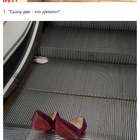
7. "Сразу две - это джекпот"