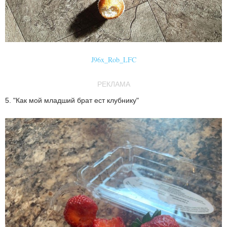
J96x_Rob_LFC
РЕКЛАМА
5. "Как мой младший брат ест клубнику"