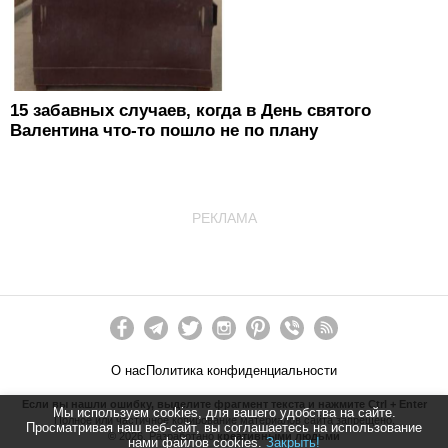
15 забавных случаев, когда в День святого
Валентина что-то пошло не по плану
РЕКЛАМА
О нас
Политика конфиденциальности
Если вы нашли ошибку, выделите фрагмент текста и нажмите Ctrl + Enter
Мы используем cookies, для вашего удобства на сайте.
Полное или частичное копирование материалов сайта запрещено.
Просматривая наш веб-сайт, вы соглашаетесь на использование
©
2026
. Разработано
креативными людьми
нами файлов cookies.
Закрыть!