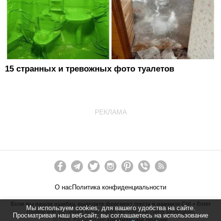
15 странных и тревожных фото туалетов
РЕКЛАМА
О нас
Политика конфиденциальности
Если вы нашли ошибку, выделите фрагмент текста и нажмите Ctrl + Enter
Мы используем cookies, для вашего удобства на сайте.
Полное или частичное копирование материалов сайта запрещено.
Просматривая наш веб-сайт, вы соглашаетесь на использование
©
2026
. Разработано
креативными людьми