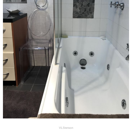
VLStetson