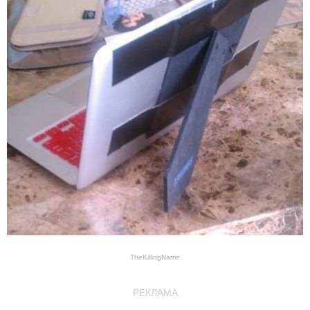
TheKillingName
РЕКЛАМА