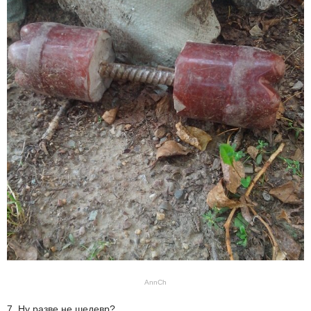
AnnCh
7. Ну разве не шедевр?