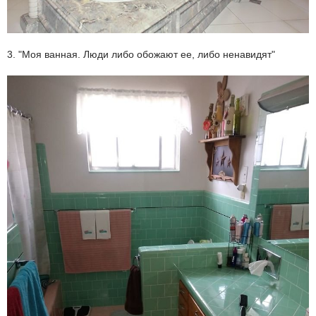
3. "Моя ванная. Люди либо обожают ее, либо ненавидят"