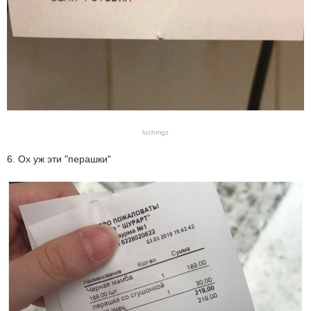
luchmgz
6. Ох уж эти "перашки"