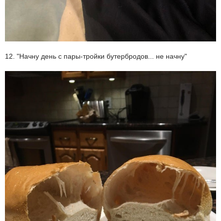
12. "Начну день с пары-тройки бутербродов... не начну"