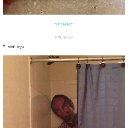
NattieLight
РЕКЛАМА
7. Мой муж