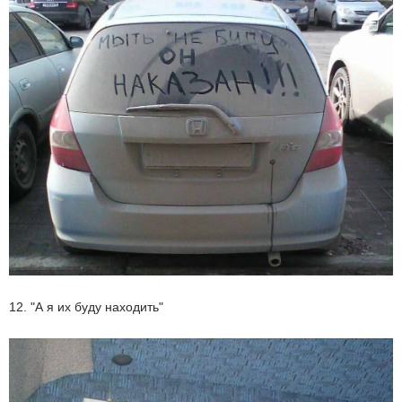
12. "А я их буду находить"