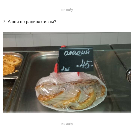
пикабу
7. А они не радиоактивны?
пикабу