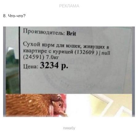
РЕКЛАМА
8. Что-что?
пикабу