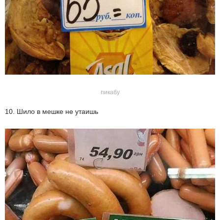
пикабу
10. Шило в мешке не утаишь