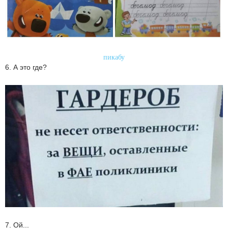
пикабу
6. А это где?
7. Ой...