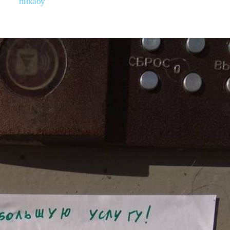
пикабу