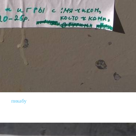
пикабу