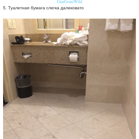
GunGoneWild
5. Туалетная бумага слегка далековато