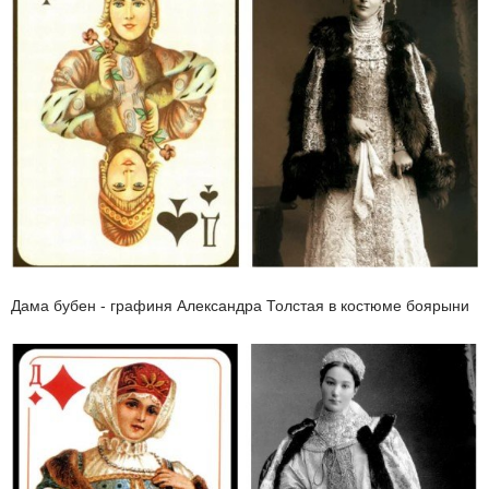
Дама бубен - графиня Александра Толстая в костюме боярыни