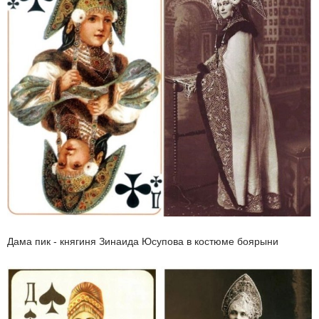
Дама пик - княгиня Зинаида Юсупова в костюме боярыни