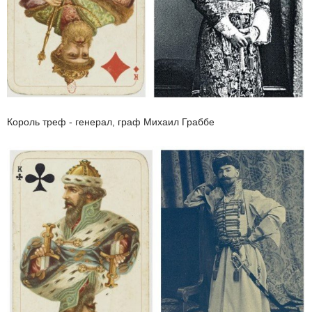
Король треф - генерал, граф Михаил Граббе