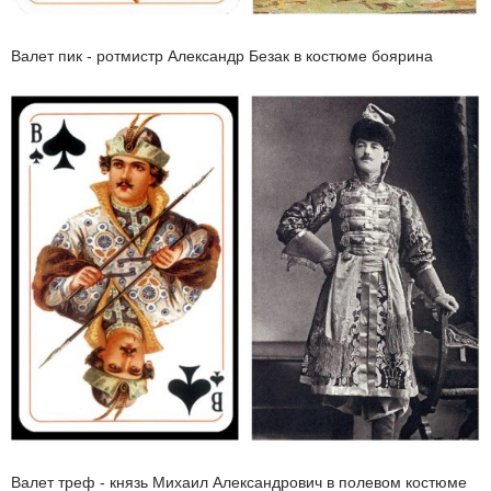
Валет пик - ротмистр Александр Безак в костюме боярина
Валет треф - князь Михаил Александрович в полевом костюме