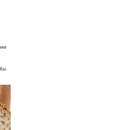
неё
обы