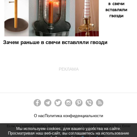
Зачем раньше в свечи вставляли гвозди
РЕКЛАМА
О нас
Политика конфиденциальности
Если вы нашли ошибку, выделите фрагмент текста и нажмите Ctrl + Enter
Мы используем cookies, для вашего удобства на сайте.
Полное или частичное копирование материалов сайта запрещено.
Просматривая наш веб-сайт, вы соглашаетесь на использование
©
2026
. Разработано
креативными людьми