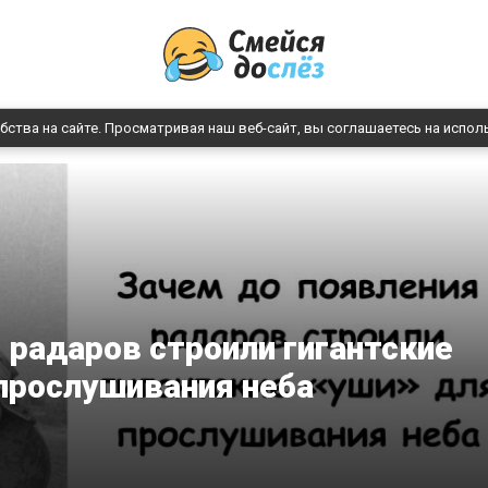
бства на сайте. Просматривая наш веб-сайт, вы соглашаетесь на испол
 радаров строили гигантские
прослушивания неба