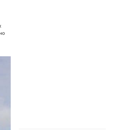
х
вно