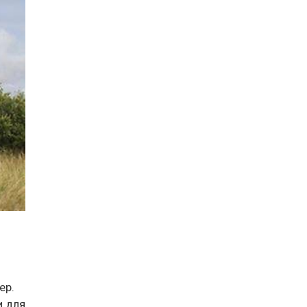
ер.
и для