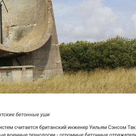
нтские бетонные уши
истем считается британский инженер Уильям Сэнсом Так
е военные технологии - огромные бетонные отражател