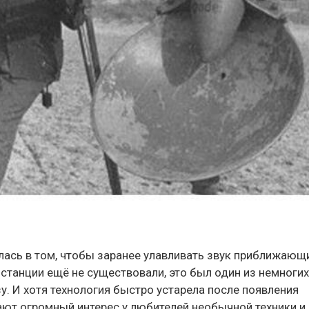
лась в том, чтобы заранее улавливать звук приближающ
станции ещё не существовали, это был один из немноги
. И хотя технология быстро устарела после появления
ают огромный интерес у любителей необычной техники и