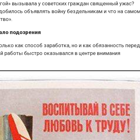
угой» вызывала у советских граждан священный ужас?
добилось объявлять войну бездельникам и что на само
тво».
ало подозрения
олько как способ заработка, но и как обязанность пере
й работы быстро оказывался в центре внимания