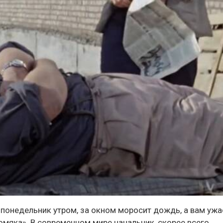
 понедельник утром, за окном моросит дождь, а вам уж
хомяка». В современном мире начальник, скорее всего,