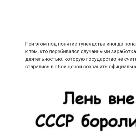
При этом под понятие тунеядства иногда поп
к тем, кто перебивался случайными заработк
деятельностью, которую государство не счи
старались любой ценой сохранить официально