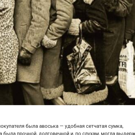
окупателя была авоська — удобная сетчатая сумка,
а была прочной, долговечной и, по слухам, могла выдер