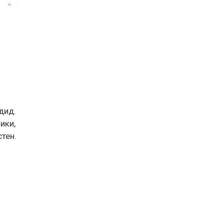
дид.
ики,
стен.