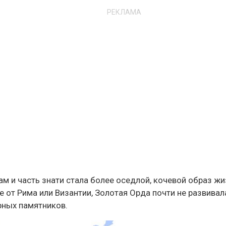
РЕКЛАМА
ам и часть знати стала более оседлой, кочевой образ ж
е от Рима или Византии, Золотая Орда почти не развивал
рных памятников.