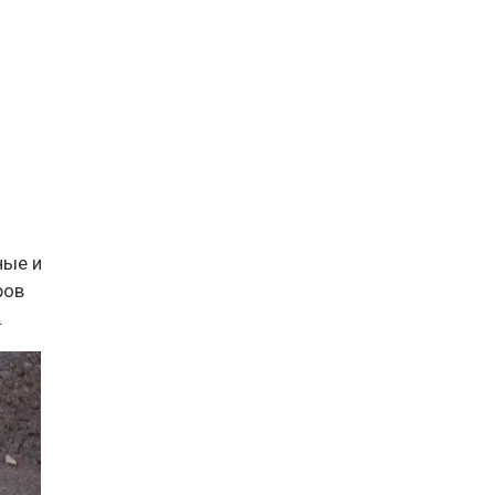
ные и
ров
.