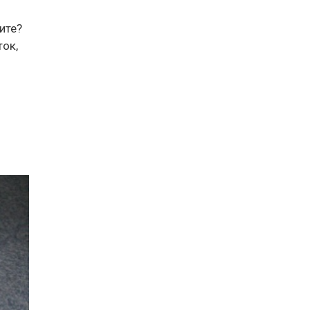
ите?
ток,