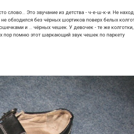
о слово... Это звучание из детства - ч-е-ш-к-и. Не наход
ник не обходился без чёрных шортиков поверх белых колго
шечками и ... чёрных чешек. У девочек - те же колготки,
их пор помню этот шаркающий звук чешек по паркету
: