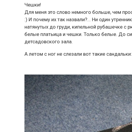
Чешки!
Для меня это слово немного больше, чем прост
:) И почему их так назвали?... Ни один утрен
натянутых до груди, кипельной рубашечке с рю
белые платьица и чешки. Только белые. До с
детсадовского зала.
А летом с ног не слезали вот такие сандальки