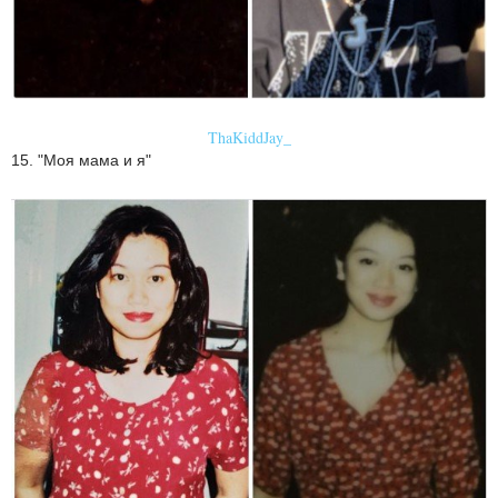
ThaKiddJay_
15. "Моя мама и я"