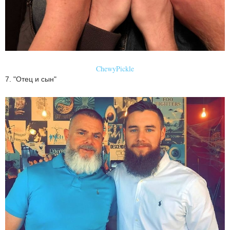
ChewyPickle
7. "Отец и сын"