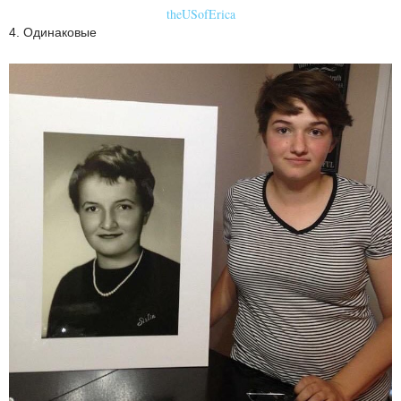
theUSofErica
4. Одинаковые