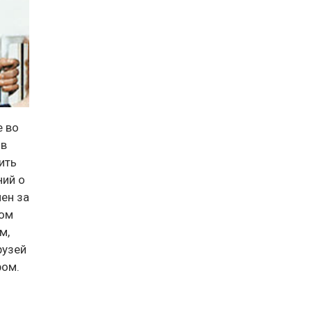
е во
 в
ить
ний о
ен за
том
м,
рузей
ром.