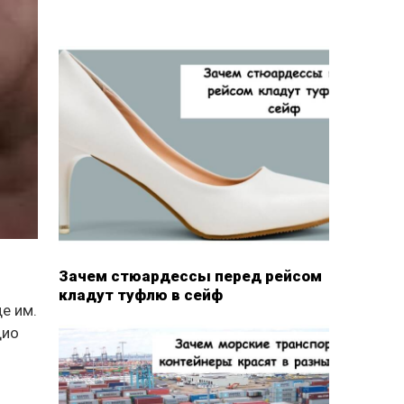
Зачем стюардессы перед рейсом
кладут туфлю в сейф
е им.
дио