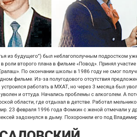
тья из будущего”) был неблагополучным подростком уж
 в роли второго плана в фильме «Повод». Принял участие
ралаш». По окончании школы в 1986 году не смог получ
 одном фильме. Из-за полугодового отсутствия предложе
устроился работать в МХАТ, но через 3 месяца был увол
 уволен и оттуда. Начались проблемы с алкоголем. А по
ской области, где отдыхал в детстве. Работал мельнико
мир. 23 февраля 1996 года Фомкин с женой отмечали у д
лексей задохнулся в дыму. Похоронили его под Владими
 САДОВСКИЙ