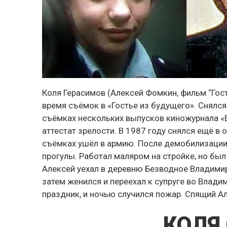
Коля Герасимов (Алексей Фомкин, фильм “Гос
время съёмок в «Гостье из будущего». Снялся
съёмках нескольких выпусков киножурнала «Е
аттестат зрелости. В 1987 году снялся ещё в
съёмках ушёл в армию. После демобилизации 
прогулы. Работал маляром на стройке, но был
Алексей уехал в деревню Безводное Владимир
затем женился и переехал к супруге во Влади
праздник, и ночью случился пожар. Спящий А
КОЛЯ