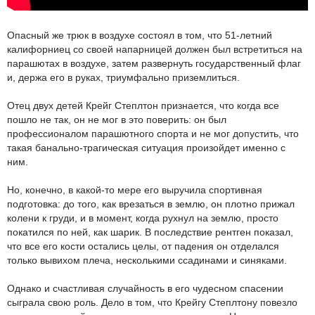
Опасный же трюк в воздухе состоял в том, что 51-летний
калифорниец со своей напарницей должен был встретиться на
парашютах в воздухе, затем развернуть государственный флаг
и, держа его в руках, триумфально приземлиться.
Отец двух детей Крейг Степлтон признается, что когда все
пошло не так, он не мог в это поверить: он был
профессионалом парашютного спорта и не мог допустить, что
такая банально-трагическая ситуация произойдет именно с
ним.
Но, конечно, в какой-то мере его выручила спортивная
подготовка: до того, как врезаться в землю, он плотно прижал
колени к груди, и в момент, когда рухнул на землю, просто
покатился по ней, как шарик. В последствие рентген показал,
что все его кости остались целы, от падения он отделался
только вывихом плеча, несколькими ссадинами и синяками.
Однако и счастливая случайность в его чудесном спасении
сыграла свою роль. Дело в том, что Крейгу Степлтону повезло