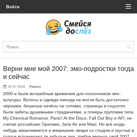
Войти
Верни мне мой 2007: эмо-подростки тогда
и сейчас
02-07-2016
Разное
2000-е были волшебным временем для поклонников эмо-
культуры. Волосы и одежда никогда не могли быть достаточно
чёрными, бешеные начёсы на головах, страницы в соцсетях
были забиты душевными страданиями, а плееры группами типа
My Chemical Romance, Panic! At the Disco, Fall Out Boy и AFI, не
считая российских Оригами, Jane Air или Maio. Но всё когда-
нибудь заканчивается и вчерашние эмари со стыдом и грустью в
голосе вспоминают те забытые дни, требуя вернуть свой 2007.