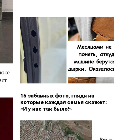
акже
ает
15 забавных фото, глядя на
которые каждая семья скажет:
«И у нас так было!»