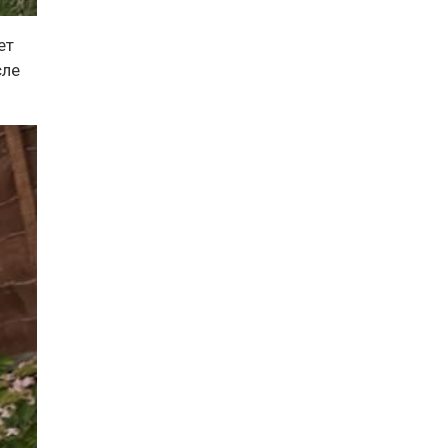
ет
сле