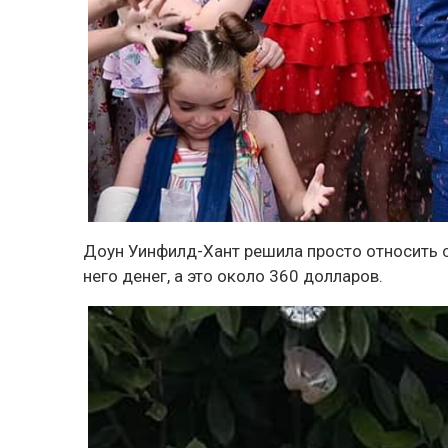
Доун Уинфилд-Хант решила просто относить с
него денег, а это около 360 долларов.