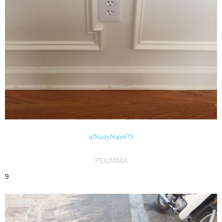
u/NastyNate675
РЕКЛАМА
9