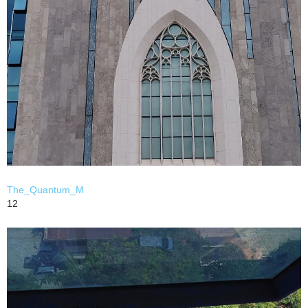
The_Quantum_M
12