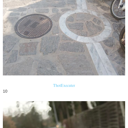
ThotExecuter
10