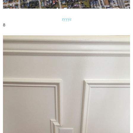
zyyye
8