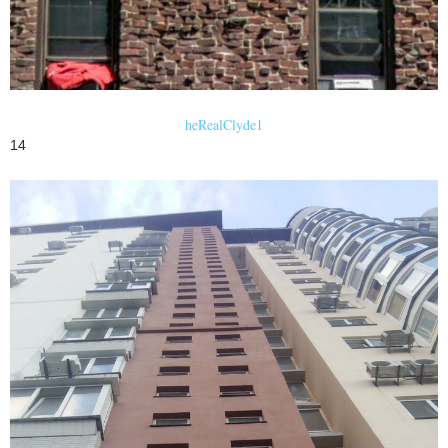
heRealClyde1
14