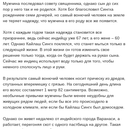
Мужчина последовал совету священника, однако сын до сих
пор у него так и не родился. Хотя Бог благословил Сингха
рождением семи дочерей, но самый вонючий человек на земле
не теряет надежду, что мужчина в его роду все же появится.
Хотя с каждым годом такая надежда становится все
призрачнее, ведь сейчас индийцу уже 67 лет, а его жене – 60
лет. Однако Кайлаш Сингх поклялся, что станет мыться только в
следующей жизни. В этой жизни он готов изменить свое
решение только тогда, когда он будет держать на руках сына.
Сейчас же индиец использует воду только для того, чтобы
немного сполоснуть лицо и руки.
В результате самый вонючий человек носит прическу из дредов,
спутанных вперемешку с грязью. На сегодняшний день длина
его волос составляет 1 метр 82 сантиметра. Возможно,
необычные привычки мужчины были менее неудобны для
живущих рядом людей, если бы все это происходило в
холодном климате, или если бы Кайлаш Сингх был домоседом.
Однако он живет недалеко от индийского города Варанаси, а
работает, перегоняя скот с одного пастбища на другое. Такая