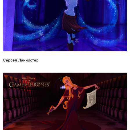
Серсея Ланнистер