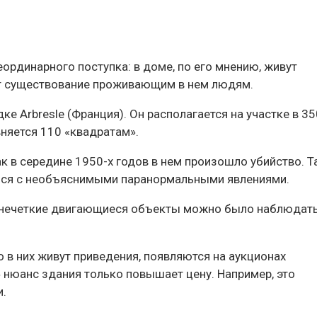
ординарного поступка: в доме, по его мнению, живут
ют существование проживающим в нем людям.
ке Arbresle (Франция). Он располагается на участке в 35
няется 110 «квадратам».
ак в середине 1950-х годов в нем произошло убийство. Та
ться с необъяснимыми паранормальными явлениями.
 и нечеткие двигающиеся объекты можно было наблюдать
о в них живут приведения, появляются на аукционах
 нюанс здания только повышает цену. Например, это
и.