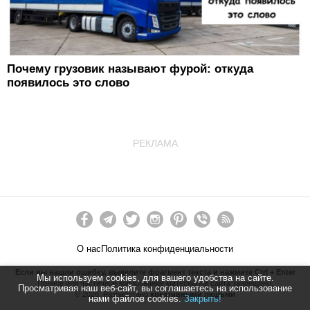
Почему грузовик называют фурой: откуда
появилось это слово
РЕКЛАМА
О нас
Политика конфиденциальности
Если вы нашли ошибку, выделите фрагмент текста и нажмите Ctrl + Enter
Мы используем cookies, для вашего удобства на сайте.
Полное или частичное копирование материалов сайта запрещено.
Просматривая наш веб-сайт, вы соглашаетесь на использование
©
2026
. Разработано
креативными людьми
нами файлов cookies.
Закрыть!