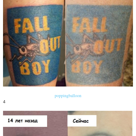
poppingballoon
4