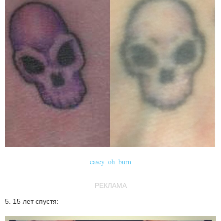
casey_oh_burn
РЕКЛАМА
5. 15 лет спустя: