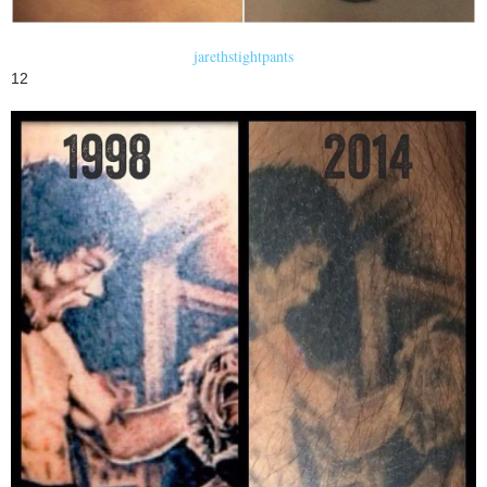
jarethstightpants
12