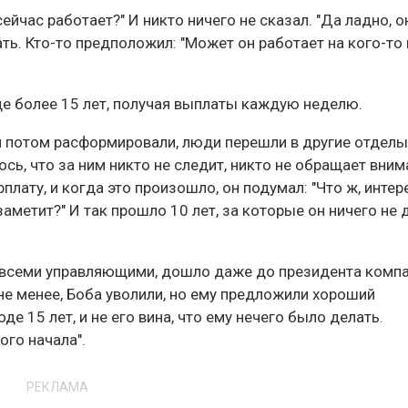
ейчас работает?" И никто ничего не сказал. "Да ладно, о
ать. Кто-то предположил: "Может он работает на кого-то 
де более 15 лет, получая выплаты каждую неделю.
ый потом расформировали, люди перешли в другие отделы
ось, что за ним никто не следит, никто не обращает вним
плату, и когда это произошло, он подумал: "Что ж, интер
 заметит?" И так прошло 10 лет, за которые он ничего не 
о всеми управляющими, дошло даже до президента компа
не менее, Боба уволили, но ему предложили хороший
де 15 лет, и не его вина, что ему нечего было делать.
го начала".
РЕКЛАМА