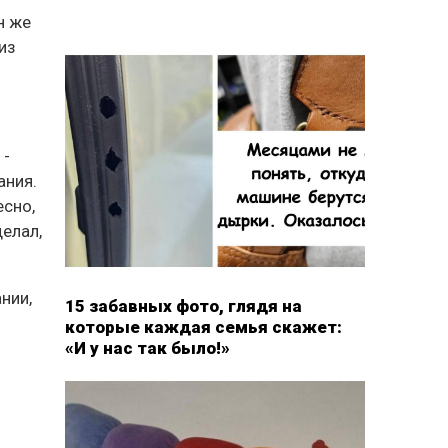
н же
из
 -
ания.
есно,
делал,
нии,
15 забавных фото, глядя на
которые каждая семья скажет:
«И у нас так было!»