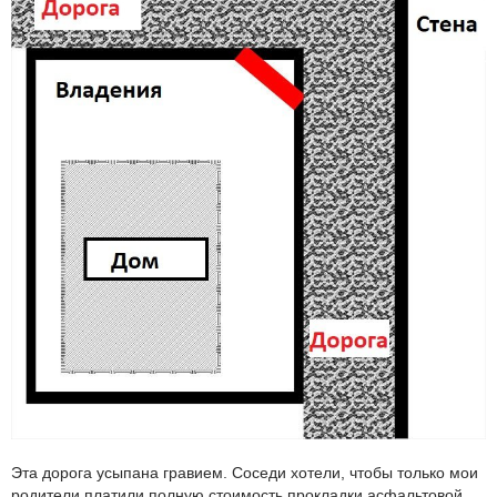
Эта дорога усыпана гравием. Соседи хотели, чтобы только мои
родители платили полную стоимость прокладки асфальтовой