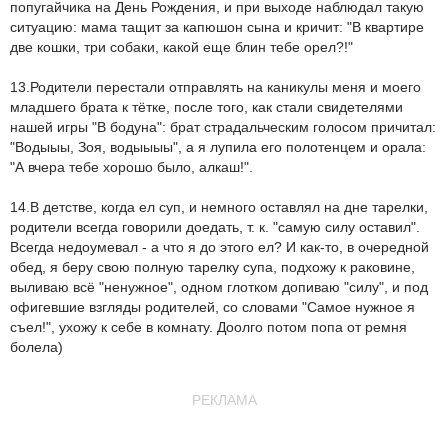
попугайчика на День Рождения, и при выходе наблюдал такую
ситуацию: мама тащит за капюшон сына и кричит: "В квартире
две кошки, три собаки, какой еще блин тебе орел?!"
13.Родители перестали отправлять на каникулы меня и моего
младшего брата к тётке, после того, как стали свидетелями
нашей игры "В бодуна": брат страдальческим голосом причитал:
"Водыыы, Зоя, водыыыы", а я лупила его полотенцем и орала:
"А вчера тебе хорошо было, алкаш!".
14.В детстве, когда ел суп, и немного оставлял на дне тарелки,
родители всегда говорили доедать, т. к. "самую силу оставил".
Всегда недоумевал - а что я до этого ел? И как-то, в очередной
обед, я беру свою полную тарелку супа, подхожу к раковине,
выливаю всё "ненужное", одном глотком допиваю "силу", и под
офигевшие взгляды родителей, со словами "Самое нужное я
съел!", ухожу к себе в комнату. Доолго потом попа от ремня
болела)
РЕКЛАМА