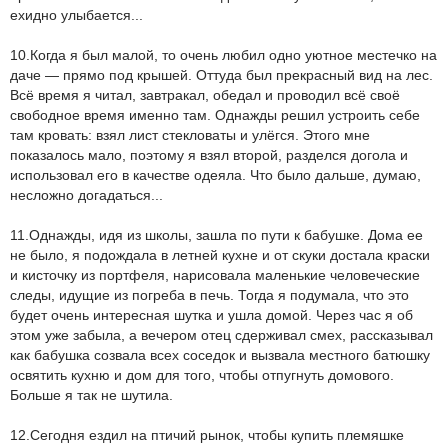
ехидно улыбается...
10.Когда я был малой, то очень любил одно уютное местечко на
даче — прямо под крышей. Оттуда был прекрасный вид на лес.
Всё время я читал, завтракал, обедал и проводил всё своё
свободное время именно там. Однажды решил устроить себе
там кровать: взял лист стекловаты и улёгся. Этого мне
показалось мало, поэтому я взял второй, разделся догола и
использовал его в качестве одеяла. Что было дальше, думаю,
несложно догадаться...
11.Однажды, идя из школы, зашла по пути к бабушке. Дома ее
не было, я подождала в летней кухне и от скуки достала краски
и кисточку из портфеля, нарисовала маленькие человеческие
следы, идущие из погреба в печь. Тогда я подумала, что это
будет очень интересная шутка и ушла домой. Через час я об
этом уже забыла, а вечером отец сдерживал смех, рассказывал
как бабушка созвала всех соседок и вызвала местного батюшку
освятить кухню и дом для того, чтобы отпугнуть домового.
Больше я так не шутила.
12.Сегодня ездил на птичий рынок, чтобы купить племяшке