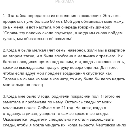
РЕКЛАМА
1. Эта тайна передается из поколения в поколение. Эта ложь
процветают уже больше 50 лет. Мой дед обманывал мою маму,
она - меня, и вот настала моя очередь говорить дочери:
"Спрячь эту палочку около подъезда, а когда мы снова пойдем
гулять, мы обязательно её возьмем".
2.Когда я была мелкая (лет семь, наверно), жили мы в квартире
на втором этаже, и я была влюблена в мальчика с третьего. Их
балкон находился прямо над нашим, и я, когда ложилась спать,
красиво выкладывала правую руку поверх одеяла. Для того,
чтобы если вдруг мой предмет воздыхания спустится как,
Тарзан на лиане ко мне в комнату, то ему было бы легко надеть
мне кольцо на палец.
3.Когда мне было 3 года, родители покрасили пол. Я этого не
заметила и пробежала по нему. Остались следы от моих
маленьких ножек. Сейчас мне 21 год. На днях, когда я
отодвинула диван, увидела те самые крохотные следы.
Оказывается, родители специально не стали закрашивать
следы, чтобы я могла увидеть их, когда вырасту. Чертовски мило