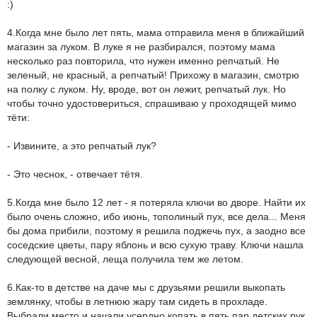
:)
4.Когда мне было лет пять, мама отправила меня в ближайший
магазин за луком. В луке я не разбирался, поэтому мама
несколько раз повторила, что нужен именно репчатый. Не
зеленый, не красный, а репчатый! Прихожу в магазин, смотрю
на полку с луком. Ну, вроде, вот он лежит, репчатый лук. Но
чтобы точно удостовериться, спрашиваю у проходящей мимо
тёти:
- Извините, а это репчатый лук?
- Это чеснок, - отвечает тётя.
5.Когда мне было 12 лет - я потеряла ключи во дворе. Найти их
было очень сложно, ибо июнь, тополиный пух, все дела... Меня
бы дома прибили, поэтому я решила поджечь пух, а заодно все
соседские цветы, пару яблонь и всю сухую траву. Ключи нашла
следующей весной, леща получила тем же летом.
6.Как-то в детстве на даче мы с друзьями решили выкопать
землянку, чтобы в летнюю жару там сидеть в прохладе.
Выбрали место и начали усердно копать в пять пар детских рук.