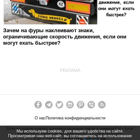
Зачем на фуры наклеивают знаки,
ограничивающие скорость движения, если они
могут ехать быстрее?
РЕКЛАМА
О нас
Политика конфиденциальности
Если вы нашли ошибку, выделите фрагмент текста и нажмите Ctrl + Enter
Мы используем cookies, для вашего удобства на сайте.
Полное или частичное копирование материалов сайта запрещено.
Просматривая наш веб-сайт, вы соглашаетесь на использование
©
2026
. Разработано
креативными людьми